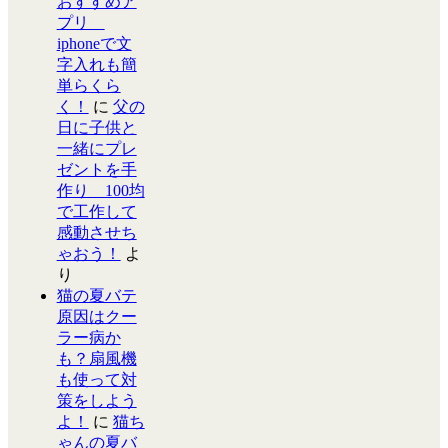
おすすめア
プリ
iphoneで文
字入れも簡
単らくら
く！
に
父の
日に子供と
一緒にプレ
ゼントを手
作り 100均
で工作して
感動させち
ゃおう！
よ
り
猫の夏バテ
原因はクー
ラー病か
も？扇風機
も使って対
策をしよう
よ！
に
猫ち
ゃんの夏バ