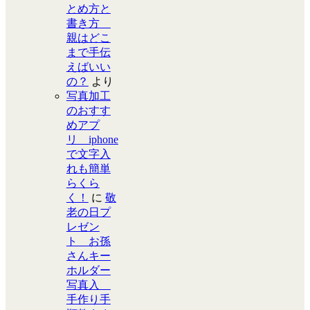
とめ方と
書き方
親はどこ
まで手伝
えばいい
の？
より
写真加工
のおすす
めアプ
リ iphone
で文字入
れも簡単
らくら
く！
に
敬
老の日プ
レゼン
ト お孫
さんキー
ホルダー
写真入
手作り手