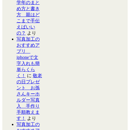
学年のまと
め方と書き
方 親はど
こまで手伝
えばいい
の？
より
写真加工の
おすすめア
プリ
iphoneで文
字入れも簡
単らくら
く！
に
敬老
の日プレゼ
ント お孫
さんキーホ
ルダー写真
入 手作り
手順教えま
す！
より
写真加工の