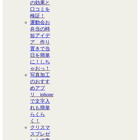
の効果と
口コミを
検証！
運動会お
弁当の時
短アイデ
ア 作り
置きで当
日を簡単
に！しち
ゃおっ！
写真加工
のおすす
めアプ
リ iphone
で文字入
れも簡単
らくら
く！
クリスマ
スプレゼ