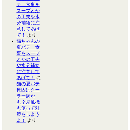
テ 食事を
スープとか
の工夫や水
分補給に注
意してあげ
て！
より
猫ちゃんの
夏バテ 食
事をスープ
とかの工夫
や水分補給
に注意して
あげて！
に
猫の夏バテ
原因はクー
ラー病か
も？扇風機
も使って対
策をしよう
よ！
より