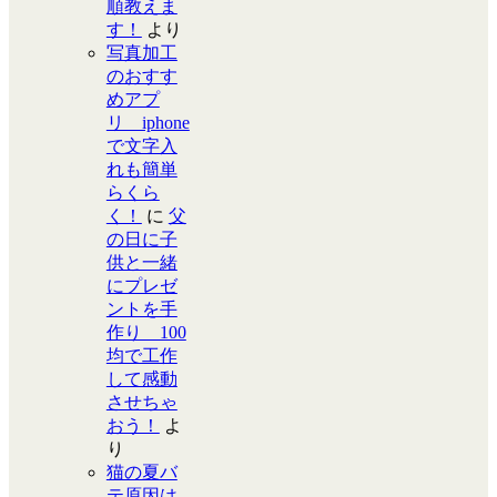
順教えま
す！
より
写真加工
のおすす
めアプ
リ iphone
で文字入
れも簡単
らくら
く！
に
父
の日に子
供と一緒
にプレゼ
ントを手
作り 100
均で工作
して感動
させちゃ
おう！
よ
り
猫の夏バ
テ原因は