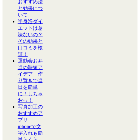
おすすめ法
と効果につ
いて
半身浴ダイ
エットは意
味ないの？
その効果と
口コミを検
証！
運動会お弁
当の時短ア
イデア 作
り置きで当
日を簡単
に！しちゃ
おっ！
写真加工の
おすすめア
プリ
iphoneで文
字入れも簡
単らくら