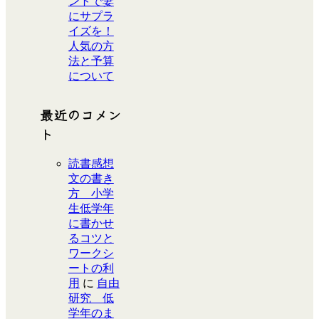
ントで妻
にサプラ
イズを！
人気の方
法と予算
について
最近のコメン
ト
読書感想
文の書き
方 小学
生低学年
に書かせ
るコツと
ワークシ
ートの利
用
に
自由
研究 低
学年のま