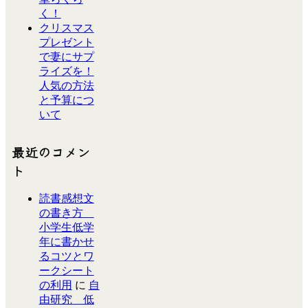
く！
クリスマス
プレゼント
で妻にサプ
ライズを！
人気の方法
と予算につ
いて
最近のコメン
ト
読書感想文
の書き方
小学生低学
年に書かせ
るコツとワ
ークシート
の利用
に
自
由研究 低