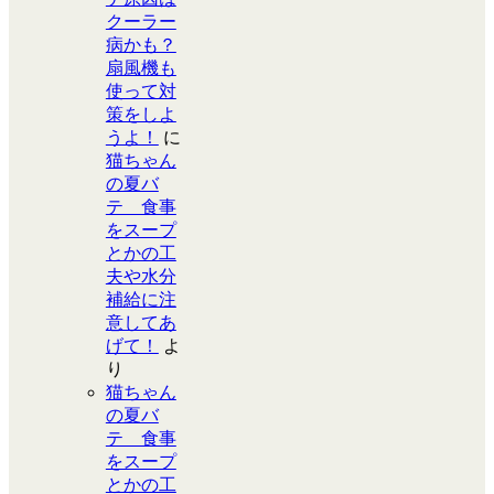
クーラー
病かも？
扇風機も
使って対
策をしよ
うよ！
に
猫ちゃん
の夏バ
テ 食事
をスープ
とかの工
夫や水分
補給に注
意してあ
げて！
よ
り
猫ちゃん
の夏バ
テ 食事
をスープ
とかの工