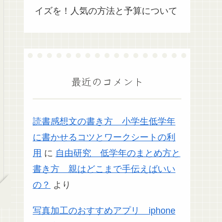
イズを！人気の方法と予算について
最近のコメント
読書感想文の書き方 小学生低学年
に書かせるコツとワークシートの利
用
に
自由研究 低学年のまとめ方と
書き方 親はどこまで手伝えばいい
の？
より
写真加工のおすすめアプリ iphone