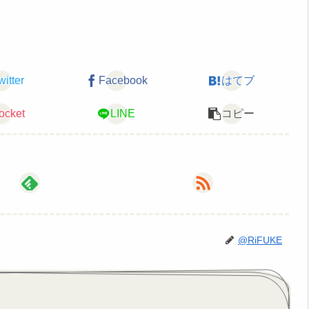
witter
Facebook
はてブ
ocket
LINE
コピー
@RiFUKE