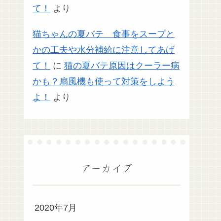
て！
より
猫ちゃんの夏バテ 食事をスープと
かの工夫や水分補給に注意してあげ
て！
に
猫の夏バテ原因はクーラー病
かも？扇風機も使って対策をしよう
よ！
より
アーカイブ
2020年7月