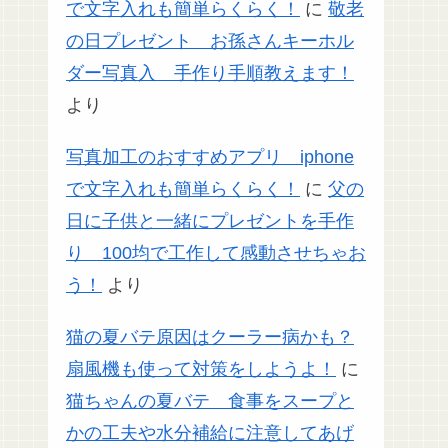
で文字入れも簡単らくらく！
に
敬老
の日プレゼント お孫さんキーホル
ダー写真入 手作り手順教えます！
より
写真加工のおすすめアプリ iphone
で文字入れも簡単らくらく！
に
父の
日に子供と一緒にプレゼントを手作
り 100均で工作して感動させちゃお
う！
より
猫の夏バテ原因はクーラー病かも？
扇風機も使って対策をしようよ！
に
猫ちゃんの夏バテ 食事をスープと
かの工夫や水分補給に注意してあげ