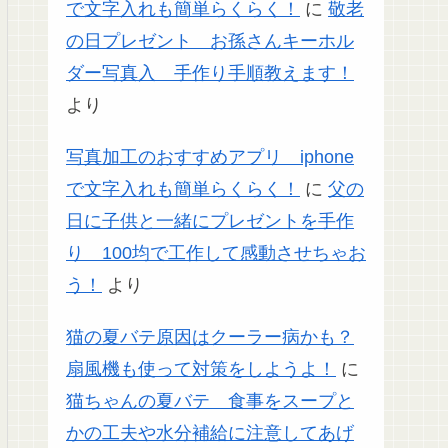
で文字入れも簡単らくらく！
に
敬老
の日プレゼント お孫さんキーホル
ダー写真入 手作り手順教えます！
より
写真加工のおすすめアプリ iphone
で文字入れも簡単らくらく！
に
父の
日に子供と一緒にプレゼントを手作
り 100均で工作して感動させちゃお
う！
より
猫の夏バテ原因はクーラー病かも？
扇風機も使って対策をしようよ！
に
猫ちゃんの夏バテ 食事をスープと
かの工夫や水分補給に注意してあげ