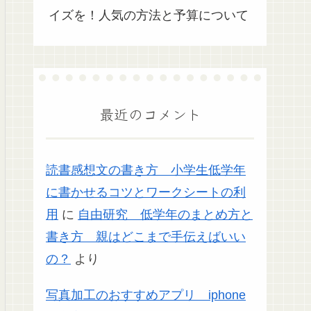
イズを！人気の方法と予算について
最近のコメント
読書感想文の書き方 小学生低学年
に書かせるコツとワークシートの利
用
に
自由研究 低学年のまとめ方と
書き方 親はどこまで手伝えばいい
の？
より
写真加工のおすすめアプリ iphone