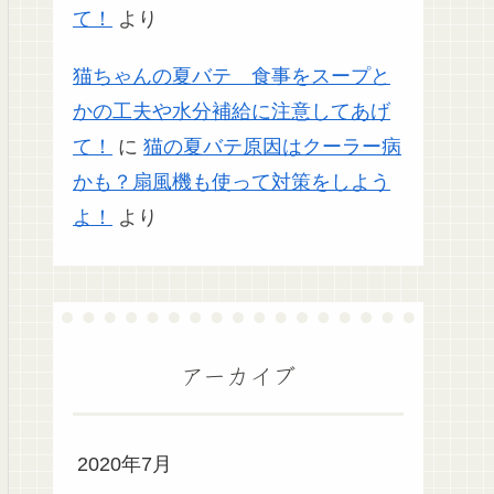
て！
より
猫ちゃんの夏バテ 食事をスープと
かの工夫や水分補給に注意してあげ
て！
に
猫の夏バテ原因はクーラー病
かも？扇風機も使って対策をしよう
よ！
より
アーカイブ
2020年7月