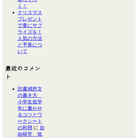
く！
クリスマス
プレゼント
で妻にサプ
ライズを！
人気の方法
と予算につ
いて
最近のコメン
ト
読書感想文
の書き方
小学生低学
年に書かせ
るコツとワ
ークシート
の利用
に
自
由研究 低