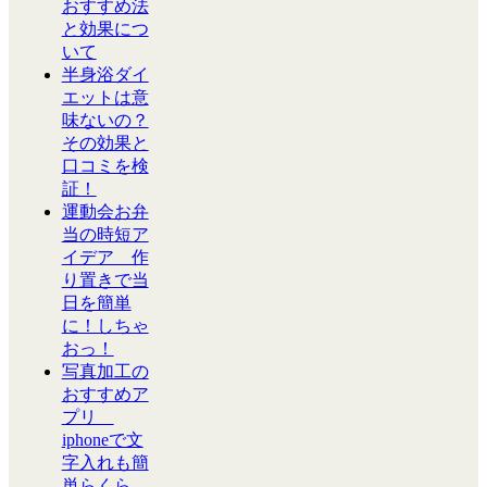
おすすめ法
と効果につ
いて
半身浴ダイ
エットは意
味ないの？
その効果と
口コミを検
証！
運動会お弁
当の時短ア
イデア 作
り置きで当
日を簡単
に！しちゃ
おっ！
写真加工の
おすすめア
プリ
iphoneで文
字入れも簡
単らくら