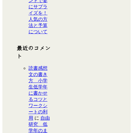
ントで妻
にサプラ
イズを！
人気の方
法と予算
について
最近のコメン
ト
読書感想
文の書き
方 小学
生低学年
に書かせ
るコツと
ワークシ
ートの利
用
に
自由
研究 低
学年のま