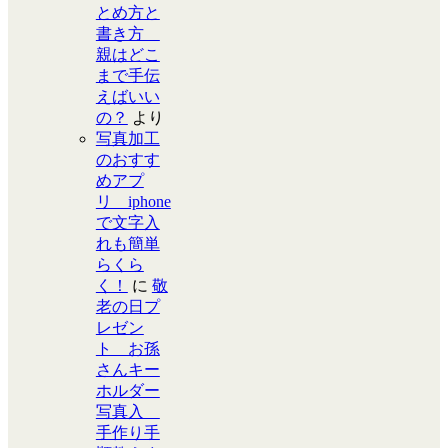
とめ方と
書き方
親はどこ
まで手伝
えばいい
の？
より
写真加工
のおすす
めアプ
リ iphone
で文字入
れも簡単
らくら
く！
に
敬
老の日プ
レゼン
ト お孫
さんキー
ホルダー
写真入
手作り手