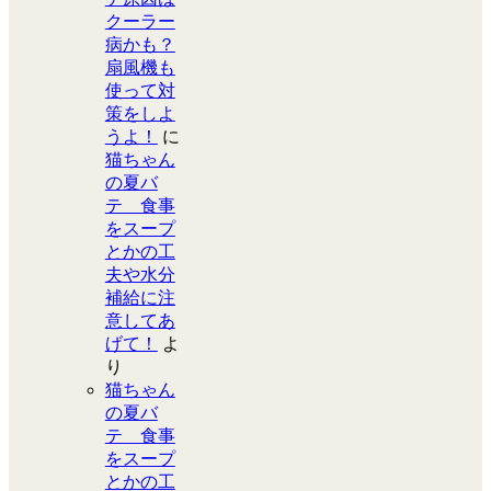
クーラー
病かも？
扇風機も
使って対
策をしよ
うよ！
に
猫ちゃん
の夏バ
テ 食事
をスープ
とかの工
夫や水分
補給に注
意してあ
げて！
よ
り
猫ちゃん
の夏バ
テ 食事
をスープ
とかの工