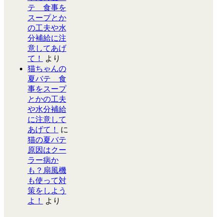
テ 食事を
スープとか
の工夫や水
分補給に注
意してあげ
て！
より
猫ちゃんの
夏バテ 食
事をスープ
とかの工夫
や水分補給
に注意して
あげて！
に
猫の夏バテ
原因はクー
ラー病か
も？扇風機
も使って対
策をしよう
よ！
より