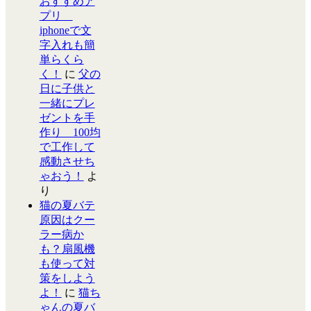
おすすめア
プリ
iphoneで文
字入れも簡
単らくら
く！
に
父の
日に子供と
一緒にプレ
ゼントを手
作り 100均
で工作して
感動させち
ゃおう！
よ
り
猫の夏バテ
原因はクー
ラー病か
も？扇風機
も使って対
策をしよう
よ！
に
猫ち
ゃんの夏バ