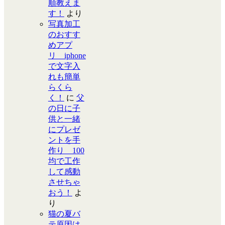
順教えま
す！
より
写真加工
のおすす
めアプ
リ iphone
で文字入
れも簡単
らくら
く！
に
父
の日に子
供と一緒
にプレゼ
ントを手
作り 100
均で工作
して感動
させちゃ
おう！
よ
り
猫の夏バ
テ原因は