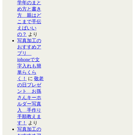
学年のまと
め方と書き
方 親はど
こまで手伝
えばいい
の？
より
写真加工の
おすすめア
プリ
iphoneで文
字入れも簡
単らくら
く！
に
敬老
の日プレゼ
ント お孫
さんキーホ
ルダー写真
入 手作り
手順教えま
す！
より
写真加工の