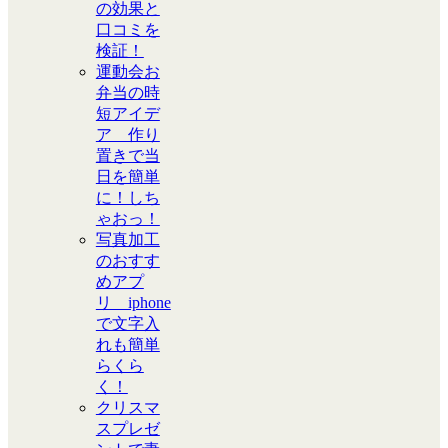
の効果と
口コミを
検証！
運動会お
弁当の時
短アイデ
ア 作り
置きで当
日を簡単
に！しち
ゃおっ！
写真加工
のおすす
めアプ
リ iphone
で文字入
れも簡単
らくら
く！
クリスマ
スプレゼ