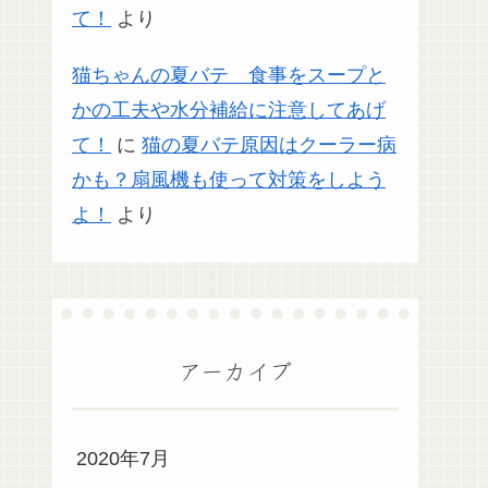
て！
より
猫ちゃんの夏バテ 食事をスープと
かの工夫や水分補給に注意してあげ
て！
に
猫の夏バテ原因はクーラー病
かも？扇風機も使って対策をしよう
よ！
より
アーカイブ
2020年7月