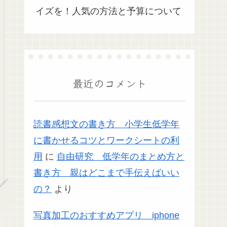
イズを！人気の方法と予算について
最近のコメント
読書感想文の書き方 小学生低学年
に書かせるコツとワークシートの利
用
に
自由研究 低学年のまとめ方と
書き方 親はどこまで手伝えばいい
の？
より
写真加工のおすすめアプリ iphone