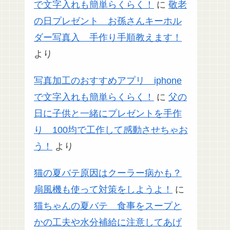
で文字入れも簡単らくらく！
に
敬老
の日プレゼント お孫さんキーホル
ダー写真入 手作り手順教えます！
より
写真加工のおすすめアプリ iphone
で文字入れも簡単らくらく！
に
父の
日に子供と一緒にプレゼントを手作
り 100均で工作して感動させちゃお
う！
より
猫の夏バテ原因はクーラー病かも？
扇風機も使って対策をしようよ！
に
猫ちゃんの夏バテ 食事をスープと
かの工夫や水分補給に注意してあげ