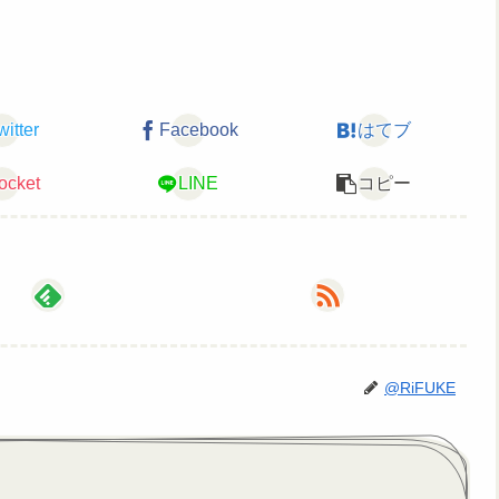
witter
Facebook
はてブ
ocket
LINE
コピー
@RiFUKE