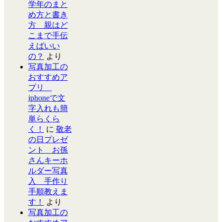
学年のまと
め方と書き
方 親はど
こまで手伝
えばいい
の？
より
写真加工の
おすすめア
プリ
iphoneで文
字入れも簡
単らくら
く！
に
敬老
の日プレゼ
ント お孫
さんキーホ
ルダー写真
入 手作り
手順教えま
す！
より
写真加工の