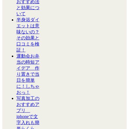
おすすめ法
と効果につ
いて
半身浴ダイ
エットは意
味ないの？
その効果と
口コミを検
証！
運動会お弁
当の時短ア
イデア 作
り置きで当
日を簡単
に！しちゃ
おっ！
写真加工の
おすすめア
プリ
iphoneで文
字入れも簡
単らくら