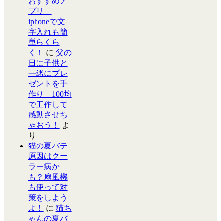
おすすめア
プリ
iphoneで文
字入れも簡
単らくら
く！
に
父の
日に子供と
一緒にプレ
ゼントを手
作り 100均
で工作して
感動させち
ゃおう！
よ
り
猫の夏バテ
原因はクー
ラー病か
も？扇風機
も使って対
策をしよう
よ！
に
猫ち
ゃんの夏バ