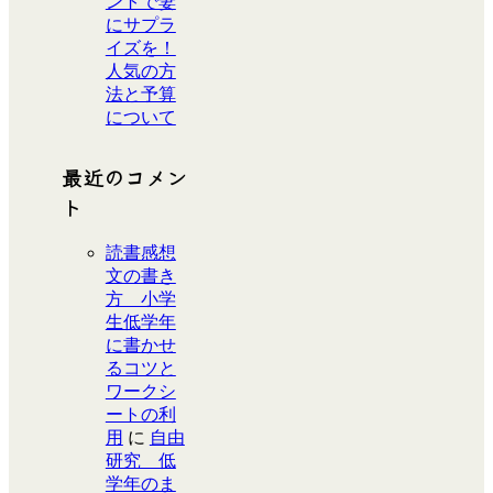
ントで妻
にサプラ
イズを！
人気の方
法と予算
について
最近のコメン
ト
読書感想
文の書き
方 小学
生低学年
に書かせ
るコツと
ワークシ
ートの利
用
に
自由
研究 低
学年のま