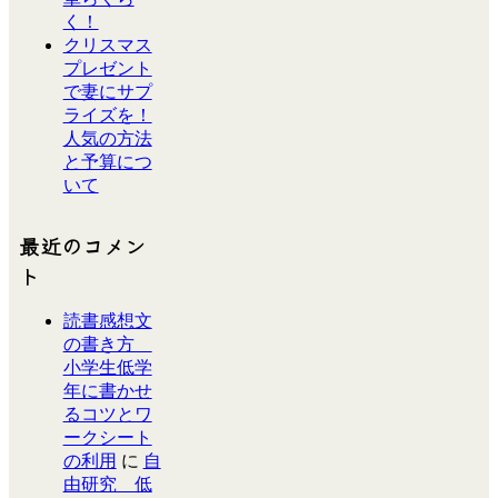
く！
クリスマス
プレゼント
で妻にサプ
ライズを！
人気の方法
と予算につ
いて
最近のコメン
ト
読書感想文
の書き方
小学生低学
年に書かせ
るコツとワ
ークシート
の利用
に
自
由研究 低