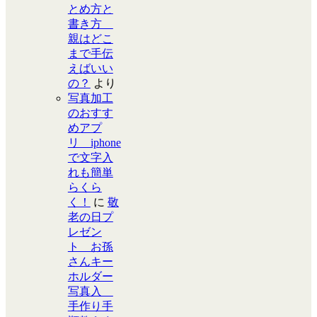
とめ方と
書き方
親はどこ
まで手伝
えばいい
の？
より
写真加工
のおすす
めアプ
リ iphone
で文字入
れも簡単
らくら
く！
に
敬
老の日プ
レゼン
ト お孫
さんキー
ホルダー
写真入
手作り手