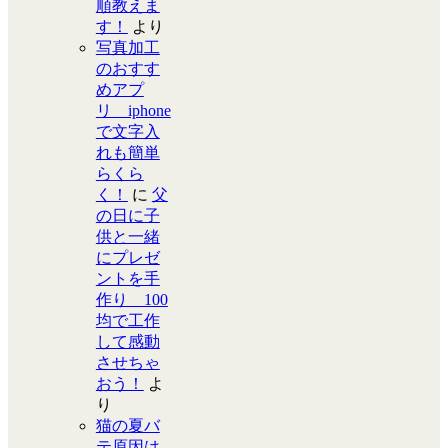
順教えま
す！
より
写真加工
のおすす
めアプ
リ iphone
で文字入
れも簡単
らくら
く！
に
父
の日に子
供と一緒
にプレゼ
ントを手
作り 100
均で工作
して感動
させちゃ
おう！
よ
り
猫の夏バ
テ原因は