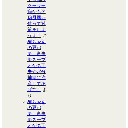
クーラー
病かも？
扇風機も
使って対
策をしよ
うよ！
に
猫ちゃん
の夏バ
テ 食事
をスープ
とかの工
夫や水分
補給に注
意してあ
げて！
よ
り
猫ちゃん
の夏バ
テ 食事
をスープ
とかの工