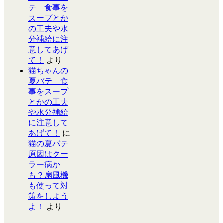
テ 食事を
スープとか
の工夫や水
分補給に注
意してあげ
て！
より
猫ちゃんの
夏バテ 食
事をスープ
とかの工夫
や水分補給
に注意して
あげて！
に
猫の夏バテ
原因はクー
ラー病か
も？扇風機
も使って対
策をしよう
よ！
より