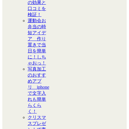
の効果と
口コミを
検証！
運動会お
弁当の時
短アイデ
ア 作り
置きで当
日を簡単
に！しち
ゃおっ！
写真加工
のおすす
めアプ
リ iphone
で文字入
れも簡単
らくら
く！
クリスマ
スプレゼ