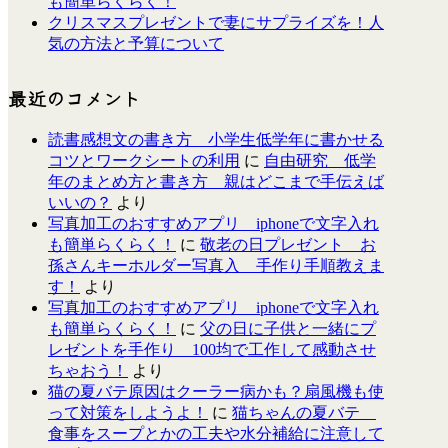
も簡単らくらく！
クリスマスプレゼントで妻にサプライズを！人
気の方法と予算について
最近のコメント
読書感想文の書き方 小学生低学年に書かせる
コツとワークシートの利用
に
自由研究 低学
年のまとめ方と書き方 親はどこまで手伝えば
いいの？
より
写真加工のおすすめアプリ iphoneで文字入れ
も簡単らくらく！
に
敬老の日プレゼント お
孫さんキーホルダー写真入 手作り手順教えま
す！
より
写真加工のおすすめアプリ iphoneで文字入れ
も簡単らくらく！
に
父の日に子供と一緒にプ
レゼントを手作り 100均で工作して感動させ
ちゃおう！
より
猫の夏バテ原因はクーラー病かも？扇風機も使
って対策をしようよ！
に
猫ちゃんの夏バテ
食事をスープとかの工夫や水分補給に注意して