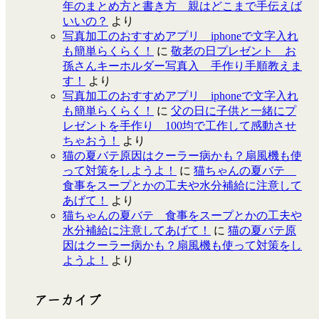
年のまとめ方と書き方 親はどこまで手伝えば
いいの？
より
写真加工のおすすめアプリ iphoneで文字入れ
も簡単らくらく！
に
敬老の日プレゼント お
孫さんキーホルダー写真入 手作り手順教えま
す！
より
写真加工のおすすめアプリ iphoneで文字入れ
も簡単らくらく！
に
父の日に子供と一緒にプ
レゼントを手作り 100均で工作して感動させ
ちゃおう！
より
猫の夏バテ原因はクーラー病かも？扇風機も使
って対策をしようよ！
に
猫ちゃんの夏バテ
食事をスープとかの工夫や水分補給に注意して
あげて！
より
猫ちゃんの夏バテ 食事をスープとかの工夫や
水分補給に注意してあげて！
に
猫の夏バテ原
因はクーラー病かも？扇風機も使って対策をし
ようよ！
より
アーカイブ