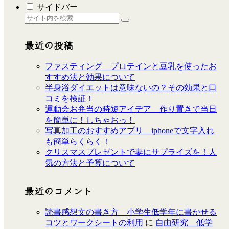
サイドバー
最近の投稿
ファスティング プロテインと豆乳を使ったお
すすめ法と効果について
半身浴ダイエットは意味ないの？その効果と口
コミを検証！
運動会お弁当の時短アイデア 作り置きで当日
を簡単に！しちゃおっ！
写真加工のおすすめアプリ iphoneで文字入れ
も簡単らくらく！
クリスマスプレゼントで妻にサプライズを！人
気の方法と予算について
最近のコメント
読書感想文の書き方 小学生低学年に書かせる
コツとワークシートの利用
に
自由研究 低学