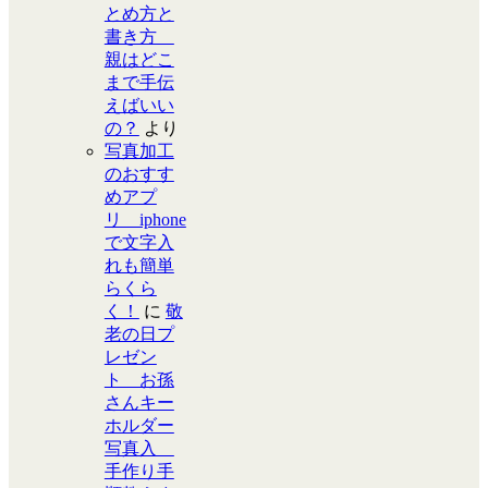
とめ方と
書き方
親はどこ
まで手伝
えばいい
の？
より
写真加工
のおすす
めアプ
リ iphone
で文字入
れも簡単
らくら
く！
に
敬
老の日プ
レゼン
ト お孫
さんキー
ホルダー
写真入
手作り手