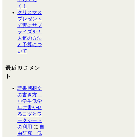
く！
クリスマス
プレゼント
で妻にサプ
ライズを！
人気の方法
と予算につ
いて
最近のコメン
ト
読書感想文
の書き方
小学生低学
年に書かせ
るコツとワ
ークシート
の利用
に
自
由研究 低