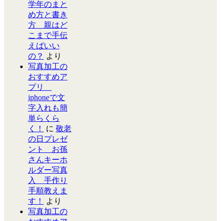
学年のまと
め方と書き
方 親はど
こまで手伝
えばいい
の？
より
写真加工の
おすすめア
プリ
iphoneで文
字入れも簡
単らくら
く！
に
敬老
の日プレゼ
ント お孫
さんキーホ
ルダー写真
入 手作り
手順教えま
す！
より
写真加工の