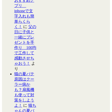
おすすめア
プリ
iphoneで文
字入れも簡
単らくら
く！
に
父の
日に子供と
一緒にプレ
ゼントを手
作り 100均
で工作して
感動させち
ゃおう！
よ
り
猫の夏バテ
原因はクー
ラー病か
も？扇風機
も使って対
策をしよう
よ！
に
猫ち
ゃんの夏バ