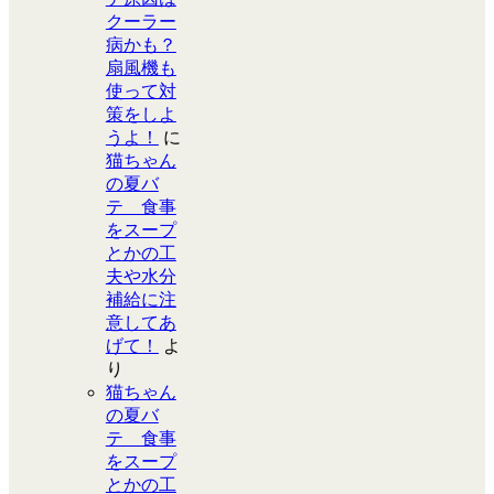
クーラー
病かも？
扇風機も
使って対
策をしよ
うよ！
に
猫ちゃん
の夏バ
テ 食事
をスープ
とかの工
夫や水分
補給に注
意してあ
げて！
よ
り
猫ちゃん
の夏バ
テ 食事
をスープ
とかの工