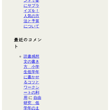
ントで妻
にサプラ
イズを！
人気の方
法と予算
について
最近のコメン
ト
読書感想
文の書き
方 小学
生低学年
に書かせ
るコツと
ワークシ
ートの利
用
に
自由
研究 低
学年のま