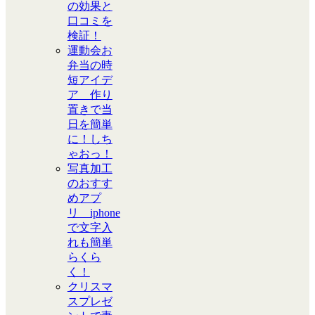
の効果と
口コミを
検証！
運動会お
弁当の時
短アイデ
ア 作り
置きで当
日を簡単
に！しち
ゃおっ！
写真加工
のおすす
めアプ
リ iphone
で文字入
れも簡単
らくら
く！
クリスマ
スプレゼ