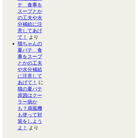
テ 食事を
スープとか
の工夫や水
分補給に注
意してあげ
て！
より
猫ちゃんの
夏バテ 食
事をスープ
とかの工夫
や水分補給
に注意して
あげて！
に
猫の夏バテ
原因はクー
ラー病か
も？扇風機
も使って対
策をしよう
よ！
より