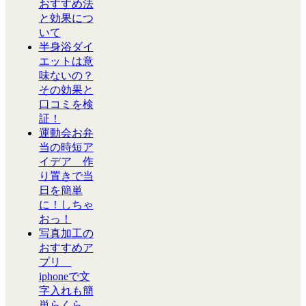
おすすめ法
と効果につ
いて
半身浴ダイ
エットは意
味ないの？
その効果と
口コミを検
証！
運動会お弁
当の時短ア
イデア 作
り置きで当
日を簡単
に！しちゃ
おっ！
写真加工の
おすすめア
プリ
iphoneで文
字入れも簡
単らくら