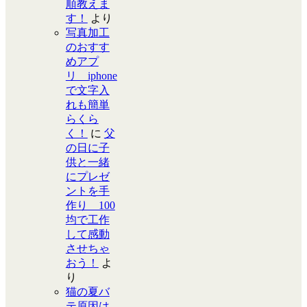
順教えま
す！
より
写真加工
のおすす
めアプ
リ iphone
で文字入
れも簡単
らくら
く！
に
父
の日に子
供と一緒
にプレゼ
ントを手
作り 100
均で工作
して感動
させちゃ
おう！
よ
り
猫の夏バ
テ原因は