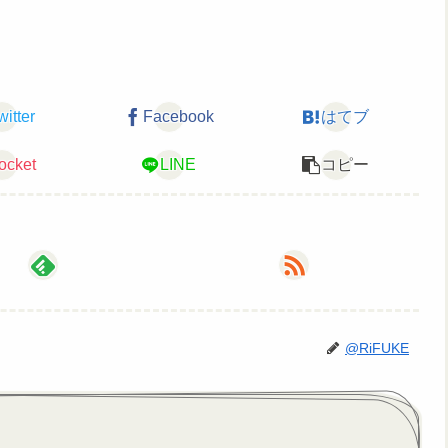
witter
Facebook
はてブ
ocket
LINE
コピー
@RiFUKE