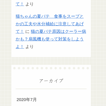
て！
より
猫ちゃんの夏バテ 食事をスープと
かの工夫や水分補給に注意してあげ
て！
に
猫の夏バテ原因はクーラー病
かも？扇風機も使って対策をしよう
よ！
より
アーカイブ
2020年7月