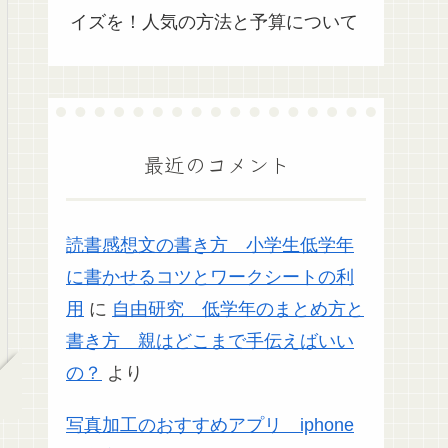
イズを！人気の方法と予算について
最近のコメント
読書感想文の書き方 小学生低学年
に書かせるコツとワークシートの利
用
に
自由研究 低学年のまとめ方と
書き方 親はどこまで手伝えばいい
の？
より
写真加工のおすすめアプリ iphone