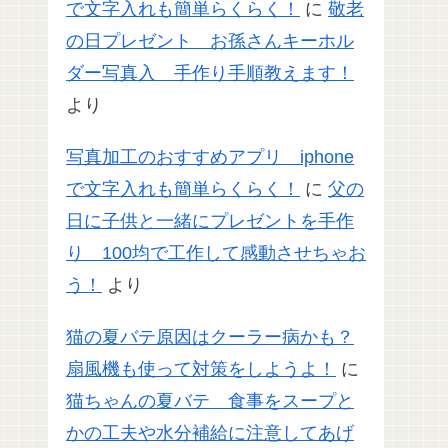
で文字入れも簡単らくらく！
に
敬老
の日プレゼント お孫さんキーホル
ダー写真入 手作り手順教えます！
より
写真加工のおすすめアプリ iphone
で文字入れも簡単らくらく！
に
父の
日に子供と一緒にプレゼントを手作
り 100均で工作して感動させちゃお
う！
より
猫の夏バテ原因はクーラー病かも？
扇風機も使って対策をしようよ！
に
猫ちゃんの夏バテ 食事をスープと
かの工夫や水分補給に注意してあげ