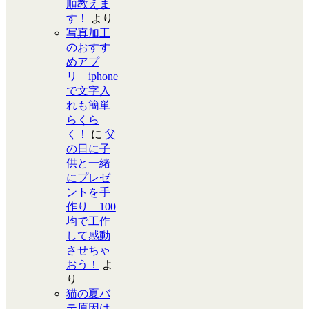
順教えま
す！
より
写真加工
のおすす
めアプ
リ iphone
で文字入
れも簡単
らくら
く！
に
父
の日に子
供と一緒
にプレゼ
ントを手
作り 100
均で工作
して感動
させちゃ
おう！
よ
り
猫の夏バ
テ原因は