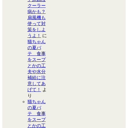
クーラー
病かも？
扇風機も
使って対
策をしよ
うよ！
に
猫ちゃん
の夏バ
テ 食事
をスープ
とかの工
夫や水分
補給に注
意してあ
げて！
よ
り
猫ちゃん
の夏バ
テ 食事
をスープ
とかの工