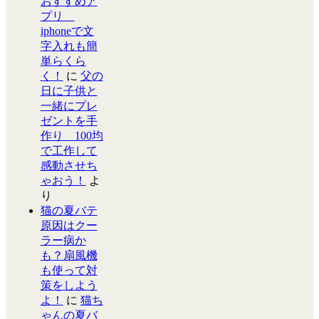
おすすめア
プリ
iphoneで文
字入れも簡
単らくら
く！
に
父の
日に子供と
一緒にプレ
ゼントを手
作り 100均
で工作して
感動させち
ゃおう！
よ
り
猫の夏バテ
原因はクー
ラー病か
も？扇風機
も使って対
策をしよう
よ！
に
猫ち
ゃんの夏バ