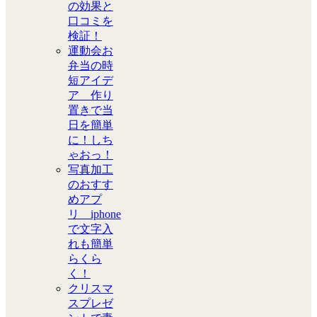
の効果と
口コミを
検証！
運動会お
弁当の時
短アイデ
ア 作り
置きで当
日を簡単
に！しち
ゃおっ！
写真加工
のおすす
めアプ
リ iphone
で文字入
れも簡単
らくら
く！
クリスマ
スプレゼ