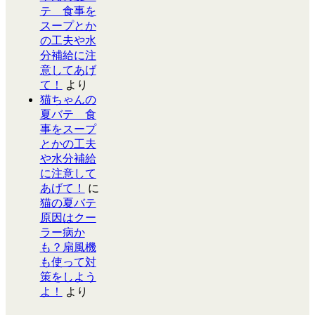
テ 食事を
スープとか
の工夫や水
分補給に注
意してあげ
て！
より
猫ちゃんの
夏バテ 食
事をスープ
とかの工夫
や水分補給
に注意して
あげて！
に
猫の夏バテ
原因はクー
ラー病か
も？扇風機
も使って対
策をしよう
よ！
より