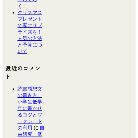
く！
クリスマス
プレゼント
で妻にサプ
ライズを！
人気の方法
と予算につ
いて
最近のコメン
ト
読書感想文
の書き方
小学生低学
年に書かせ
るコツとワ
ークシート
の利用
に
自
由研究 低