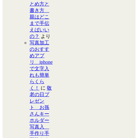
とめ方と
書き方
親はどこ
まで手伝
えばいい
の？
より
写真加工
のおすす
めアプ
リ iphone
で文字入
れも簡単
らくら
く！
に
敬
老の日プ
レゼン
ト お孫
さんキー
ホルダー
写真入
手作り手