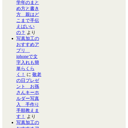
学年のまと
め方と書き
方 親はど
こまで手伝
えばいい
の？
より
写真加工の
おすすめア
プリ
iphoneで文
字入れも簡
単らくら
く！
に
敬老
の日プレゼ
ント お孫
さんキーホ
ルダー写真
入 手作り
手順教えま
す！
より
写真加工の