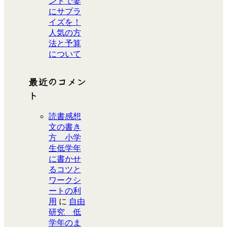
ントで妻
にサプラ
イズを！
人気の方
法と予算
について
最近のコメン
ト
読書感想
文の書き
方 小学
生低学年
に書かせ
るコツと
ワークシ
ートの利
用
に
自由
研究 低
学年のま