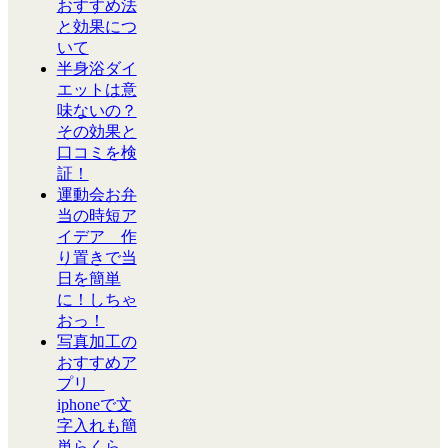
おすすめ法
と効果につ
いて
半身浴ダイ
エットは意
味ないの？
その効果と
口コミを検
証！
運動会お弁
当の時短ア
イデア 作
り置きで当
日を簡単
に！しちゃ
おっ！
写真加工の
おすすめア
プリ
iphoneで文
字入れも簡
単らくら