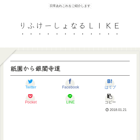
日常あれこれをご紹介します
りふけーしょなるＬＩＫＥ
祇園から銀閣寺道
Twitter
Facebook
はてブ
Pocket
LINE
コピー
2018.01.21