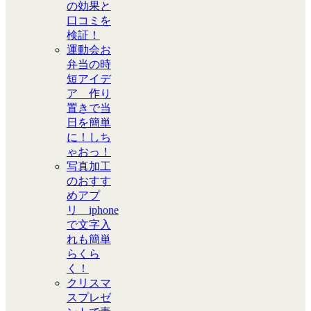
の効果と
口コミを
検証！
運動会お
弁当の時
短アイデ
ア 作り
置きで当
日を簡単
に！しち
ゃおっ！
写真加工
のおすす
めアプ
リ iphone
で文字入
れも簡単
らくら
く！
クリスマ
スプレゼ