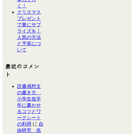
く！
クリスマス
プレゼント
で妻にサプ
ライズを！
人気の方法
と予算につ
いて
最近のコメン
ト
読書感想文
の書き方
小学生低学
年に書かせ
るコツとワ
ークシート
の利用
に
自
由研究 低