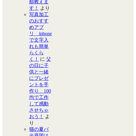
順教えま
す！
より
写真加工
のおすす
めアプ
リ iphone
で文字入
れも簡単
らくら
く！
に
父
の日に子
供と一緒
にプレゼ
ントを手
作り 100
均で工作
して感動
させちゃ
おう！
よ
り
猫の夏バ
テ原因は