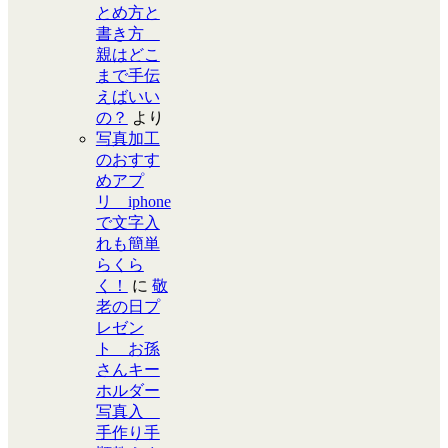
とめ方と
書き方
親はどこ
まで手伝
えばいい
の？
より
写真加工
のおすす
めアプ
リ iphone
で文字入
れも簡単
らくら
く！
に
敬
老の日プ
レゼン
ト お孫
さんキー
ホルダー
写真入
手作り手