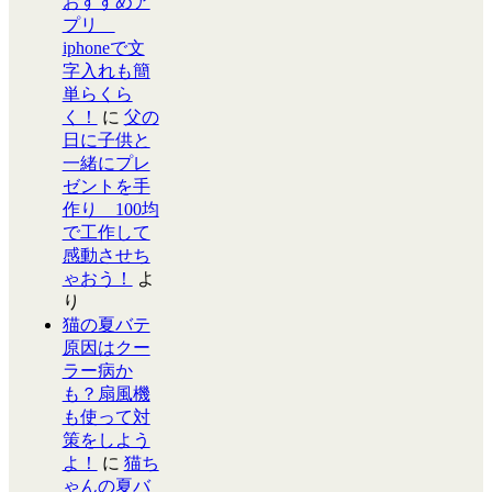
おすすめア
プリ
iphoneで文
字入れも簡
単らくら
く！
に
父の
日に子供と
一緒にプレ
ゼントを手
作り 100均
で工作して
感動させち
ゃおう！
よ
り
猫の夏バテ
原因はクー
ラー病か
も？扇風機
も使って対
策をしよう
よ！
に
猫ち
ゃんの夏バ