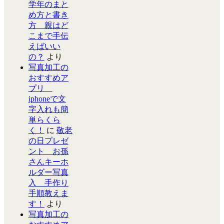
学年のまと
め方と書き
方 親はど
こまで手伝
えばいい
の？
より
写真加工の
おすすめア
プリ
iphoneで文
字入れも簡
単らくら
く！
に
敬老
の日プレゼ
ント お孫
さんキーホ
ルダー写真
入 手作り
手順教えま
す！
より
写真加工の