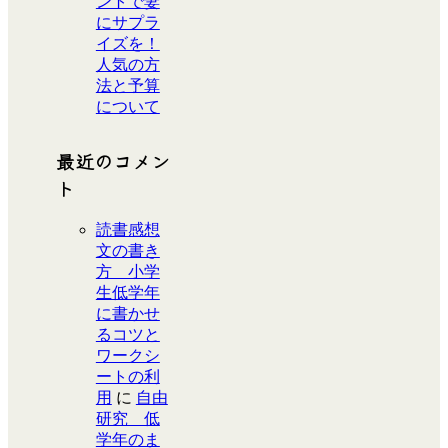
ントで妻
にサプラ
イズを！
人気の方
法と予算
について
最近のコメン
ト
読書感想
文の書き
方 小学
生低学年
に書かせ
るコツと
ワークシ
ートの利
用
に
自由
研究 低
学年のま