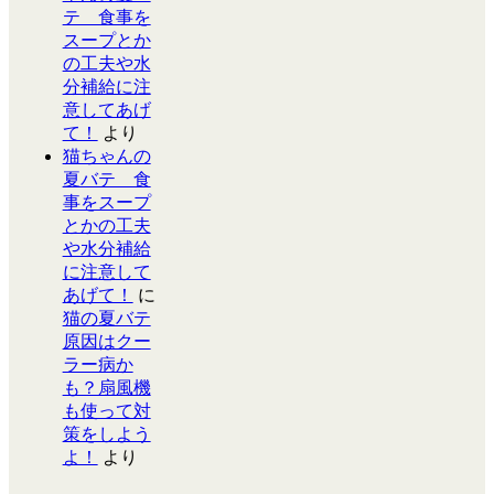
テ 食事を
スープとか
の工夫や水
分補給に注
意してあげ
て！
より
猫ちゃんの
夏バテ 食
事をスープ
とかの工夫
や水分補給
に注意して
あげて！
に
猫の夏バテ
原因はクー
ラー病か
も？扇風機
も使って対
策をしよう
よ！
より