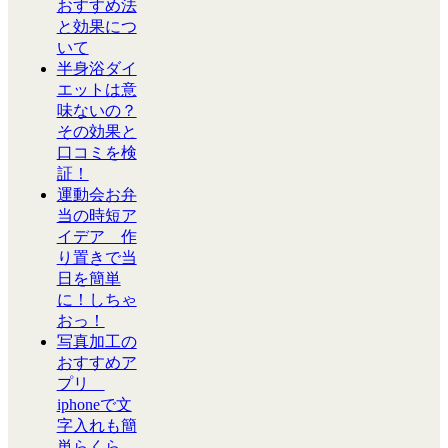
おすすめ法
と効果につ
いて
半身浴ダイ
エットは意
味ないの？
その効果と
口コミを検
証！
運動会お弁
当の時短ア
イデア 作
り置きで当
日を簡単
に！しちゃ
おっ！
写真加工の
おすすめア
プリ
iphoneで文
字入れも簡
単らくら