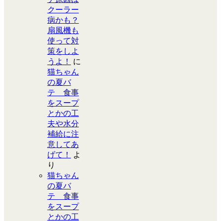
クーラー
病かも？
扇風機も
使って対
策をしよ
うよ！
に
猫ちゃん
の夏バ
テ 食事
をスープ
とかの工
夫や水分
補給に注
意してあ
げて！
よ
り
猫ちゃん
の夏バ
テ 食事
をスープ
とかの工