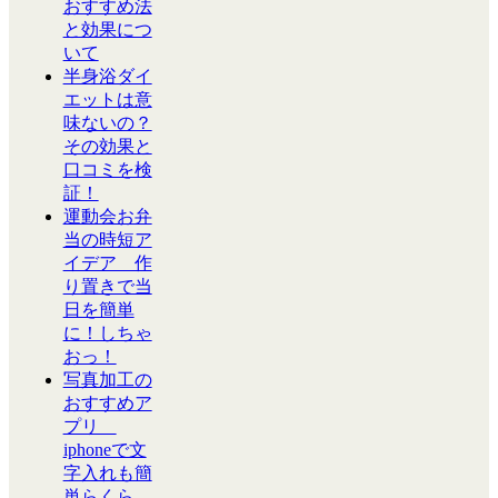
おすすめ法
と効果につ
いて
半身浴ダイ
エットは意
味ないの？
その効果と
口コミを検
証！
運動会お弁
当の時短ア
イデア 作
り置きで当
日を簡単
に！しちゃ
おっ！
写真加工の
おすすめア
プリ
iphoneで文
字入れも簡
単らくら