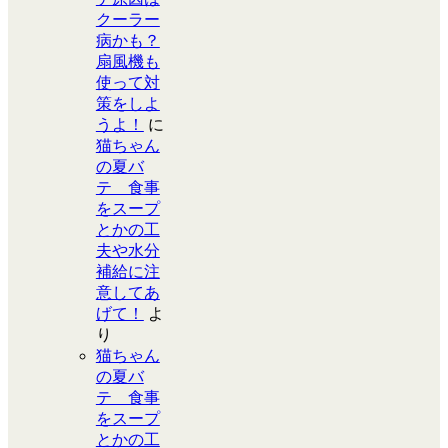
クーラー
病かも？
扇風機も
使って対
策をしよ
うよ！
に
猫ちゃん
の夏バ
テ 食事
をスープ
とかの工
夫や水分
補給に注
意してあ
げて！
よ
り
猫ちゃん
の夏バ
テ 食事
をスープ
とかの工