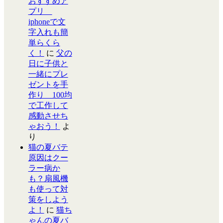
おすすめア
プリ
iphoneで文
字入れも簡
単らくら
く！
に
父の
日に子供と
一緒にプレ
ゼントを手
作り 100均
で工作して
感動させち
ゃおう！
よ
り
猫の夏バテ
原因はクー
ラー病か
も？扇風機
も使って対
策をしよう
よ！
に
猫ち
ゃんの夏バ