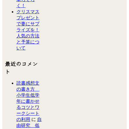
く！
クリスマス
プレゼント
で妻にサプ
ライズを！
人気の方法
と予算につ
いて
最近のコメン
ト
読書感想文
の書き方
小学生低学
年に書かせ
るコツとワ
ークシート
の利用
に
自
由研究 低