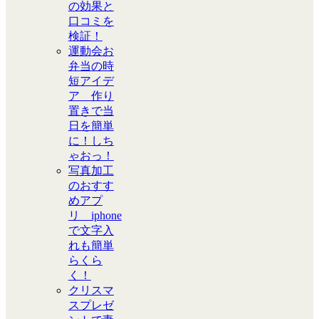
の効果と
口コミを
検証！
運動会お
弁当の時
短アイデ
ア 作り
置きで当
日を簡単
に！しち
ゃおっ！
写真加工
のおすす
めアプ
リ iphone
で文字入
れも簡単
らくら
く！
クリスマ
スプレゼ