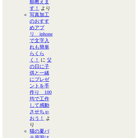
順教えま
す！
より
写真加工
のおすす
めアプ
リ iphone
で文字入
れも簡単
らくら
く！
に
父
の日に子
供と一緒
にプレゼ
ントを手
作り 100
均で工作
して感動
させちゃ
おう！
よ
り
猫の夏バ
テ原因は