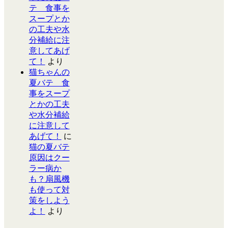
テ 食事を
スープとか
の工夫や水
分補給に注
意してあげ
て！
より
猫ちゃんの
夏バテ 食
事をスープ
とかの工夫
や水分補給
に注意して
あげて！
に
猫の夏バテ
原因はクー
ラー病か
も？扇風機
も使って対
策をしよう
よ！
より