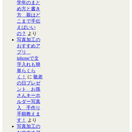
学年のまと
め方と書き
方 親はど
こまで手伝
えばいい
の？
より
写真加工の
おすすめア
プリ
iphoneで文
字入れも簡
単らくら
く！
に
敬老
の日プレゼ
ント お孫
さんキーホ
ルダー写真
入 手作り
手順教えま
す！
より
写真加工の