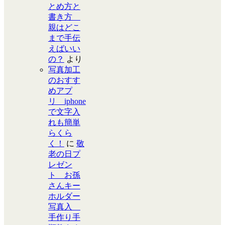
とめ方と
書き方
親はどこ
まで手伝
えばいい
の？
より
写真加工
のおすす
めアプ
リ iphone
で文字入
れも簡単
らくら
く！
に
敬
老の日プ
レゼン
ト お孫
さんキー
ホルダー
写真入
手作り手