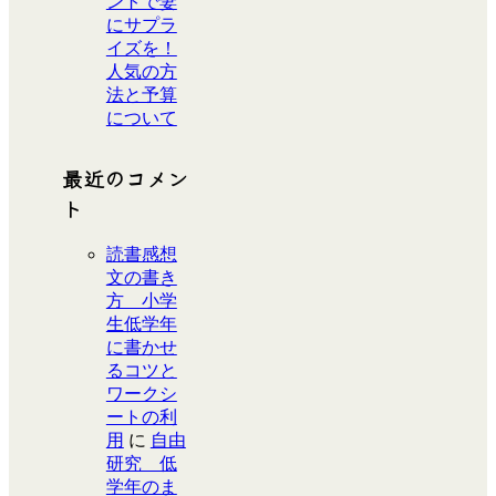
ントで妻
にサプラ
イズを！
人気の方
法と予算
について
最近のコメン
ト
読書感想
文の書き
方 小学
生低学年
に書かせ
るコツと
ワークシ
ートの利
用
に
自由
研究 低
学年のま