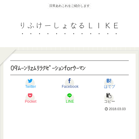
日常あれこれをご紹介します
りふけーしょなるＬＩＫＥ
09ﾑｰﾝﾘzﾑﾘﾗｸｾﾞｰｼｮﾝforｳｰﾏﾝ
Twitter
Facebook
はてブ
Pocket
LINE
コピー
2018.03.03