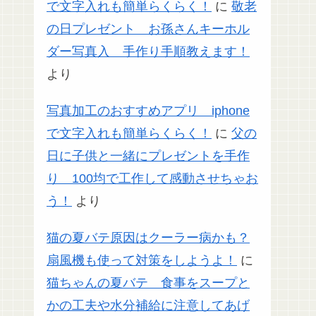
で文字入れも簡単らくらく！
に
敬老
の日プレゼント お孫さんキーホル
ダー写真入 手作り手順教えます！
より
写真加工のおすすめアプリ iphone
で文字入れも簡単らくらく！
に
父の
日に子供と一緒にプレゼントを手作
り 100均で工作して感動させちゃお
う！
より
猫の夏バテ原因はクーラー病かも？
扇風機も使って対策をしようよ！
に
猫ちゃんの夏バテ 食事をスープと
かの工夫や水分補給に注意してあげ