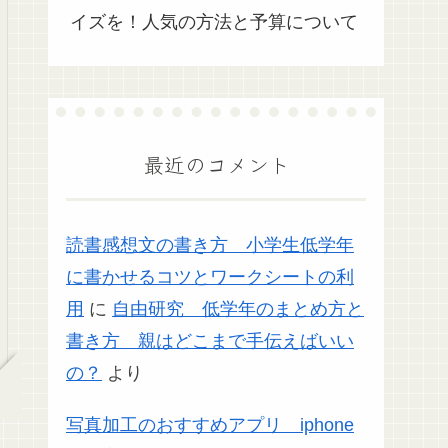
イズを！人気の方法と予算について
最近のコメント
読書感想文の書き方 小学生低学年
に書かせるコツとワークシートの利
用
に
自由研究 低学年のまとめ方と
書き方 親はどこまで手伝えばいい
の？
より
写真加工のおすすめアプリ iphone