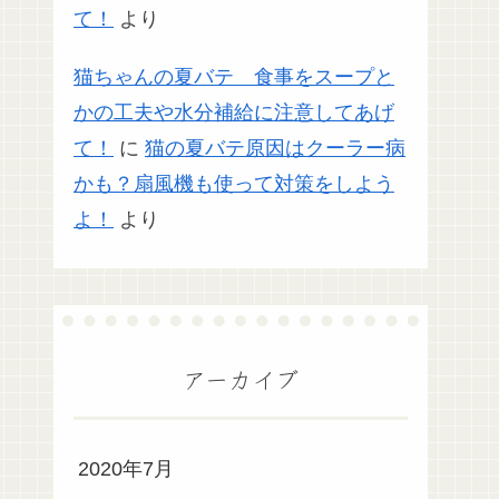
て！
より
猫ちゃんの夏バテ 食事をスープと
かの工夫や水分補給に注意してあげ
て！
に
猫の夏バテ原因はクーラー病
かも？扇風機も使って対策をしよう
よ！
より
アーカイブ
2020年7月