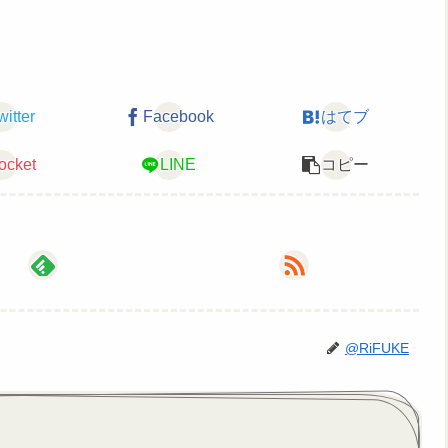
witter
Facebook
はてブ
ocket
LINE
コピー
@RiFUKE